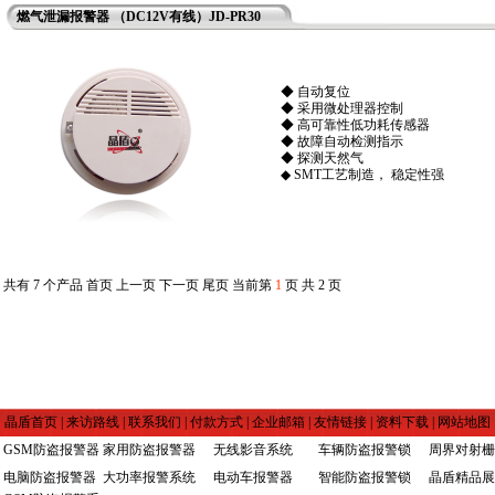
燃气泄漏报警器 （DC12V有线）JD-PR30
◆ 自动复位
◆ 采用微处理器控制
◆ 高可靠性低功耗传感器
◆ 故障自动检测指示
◆ 探测天然气
◆ SMT工艺制造， 稳定性强
共有 7 个产品 首页 上一页
下一页
尾页
当前第
1
页 共 2 页
晶盾首页
|
来访路线
|
联系我们
|
付款方式
|
企业邮箱
|
友情链接
|
资料下载
|
网站地图
GSM防盗报警器
家用防盗报警器
无线影音系统
车辆防盗报警锁
周界对射栅
电脑防盗报警器
大功率报警系统
电动车报警器
智能防盗报警锁
晶盾精品展