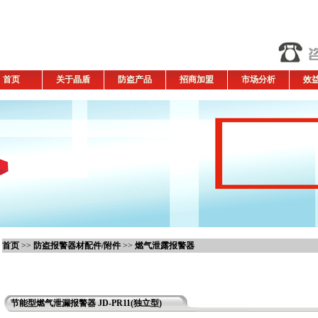
首页
关于晶盾
防盗产品
招商加盟
市场分析
效
首页
>>
防盗报警器材配件/附件
>>
燃气泄露报警器
节能型燃气泄漏报警器 JD-PR11(独立型)