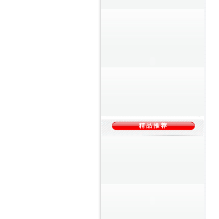
精 品 推 荐