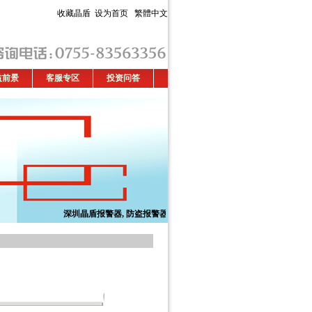
收藏晶盾
设为首页
繁體中文
益前景
客服专区
投资问答
深圳晶盾
报警器
,
防盗报警器
,
商用家用防盗报警器
,家用防盗器,
GS