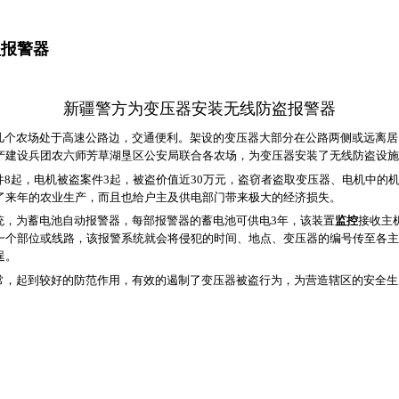
盗报警器
新疆警方为变压器安装无线防盗报警器
个农场处于高速公路边，交通便利。架设的变压器大部分在公路两侧或远离居
产建设兵团农六师芳草湖垦区公安局联合各农场，为变压器安装了无线防盗设施
8起，电机被盗案件3起，被盗价值近30万元，盗窃者盗取变压器、电机中的机
了来年的农业生产，而且也给户主及供电部门带来极大的经济损失。
，为蓄电池自动报警器，每部报警器的蓄电池可供电3年，该装置
监控
接收主
一个部位或线路，该报警系统就会将侵犯的时间、地点、变压器的编号传至各主
逞。
常，起到较好的防范作用，有效的遏制了变压器被盗行为，为营造辖区的安全生